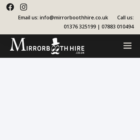
Email us:
info@mirrorboothhire.co.uk
Call us:
01376 325199
|
07883 010494